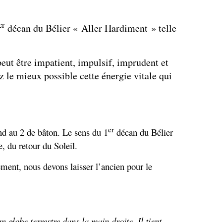
er
décan du Bélier « Aller Hardiment » telle
peut être impatient, impulsif, imprudent et
z le mieux possible cette énergie vitale qui
er
d au 2 de bâton. Le sens du 1
décan du Bélier
, du retour du Soleil.
ent, nous devons laisser l’ancien pour le
 globe terrestre dans la main droite. Il tient