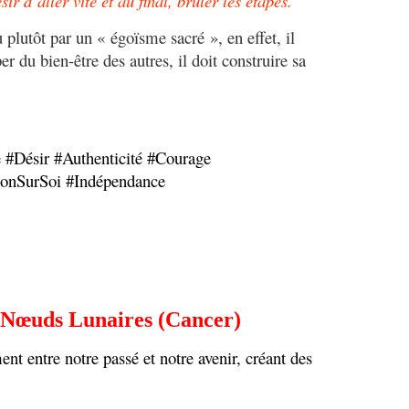
ir d’aller vite et au final, brûler les étapes.
u plutôt par un « égoïsme sacré », en effet, il
r du bien-être des autres, il doit construire sa
 #Désir #Authenticité #Courage
ionSurSoi #Indépendance
 Nœuds Lunaires (Cancer)
t entre notre passé et notre avenir, créant des