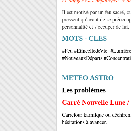
Le danger est l’impatience, le dés
Il est motivé par un feu sacré, o
pressent qu’avant de se préoccupe
personnalité et s’occuper de lui.
MOTS - CLES
#Feu #EtincelledeVie #Lumière
#NouveauxDéparts #Concentrat
METEO ASTRO
Les problèmes
Carré Nouvelle Lune /
Carrefour karmique ou déchiremen
hésitations à avancer.