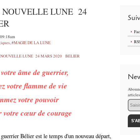
 NOUVELLE LUNE 24
Sui
ER
Fa
, 09:18am
RS
giques
,
#MAGIE DE LA LUNE
 votre âme de guerrier,
New
 votre flamme de vie
Abonne
article
mmez votre pouvoir
Email
r votre cœur de courage
uerrier Bélier est le temps d'un nouveau départ,