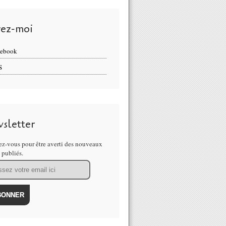
vez-moi
cebook
S
sletter
z-vous pour être averti des nouveaux
s publiés.