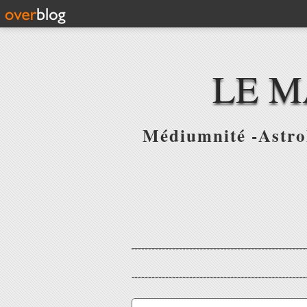
LE M
Médiumnité -Astrol