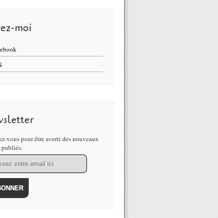
vez-moi
cebook
S
sletter
z-vous pour être averti des nouveaux
s publiés.