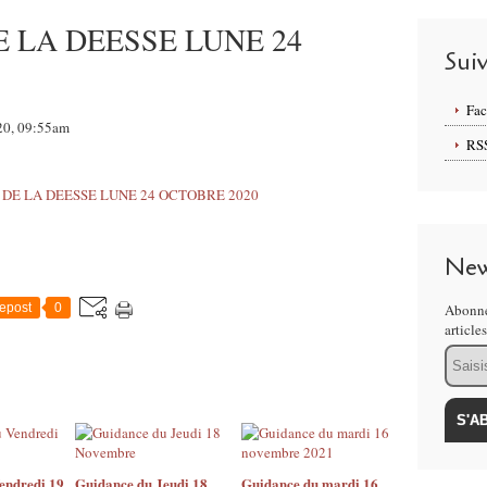
 LA DEESSE LUNE 24
Sui
Fa
020, 09:55am
RS
New
epost
0
Abonne
article
Email
endredi 19
Guidance du Jeudi 18
Guidance du mardi 16