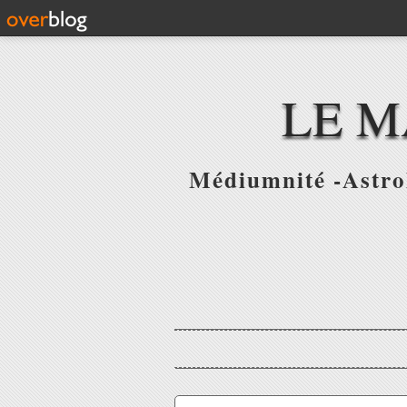
LE M
Médiumnité -Astrol