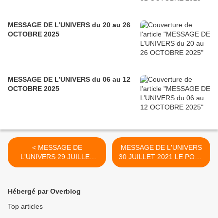
MESSAGE DE L’UNIVERS du 20 au 26
OCTOBRE 2025
MESSAGE DE L’UNIVERS du 06 au 12
OCTOBRE 2025
< MESSAGE DE
MESSAGE DE L'UNIVERS
L'UNIVERS 29 JUILLET
30 JUILLET 2021 LE PONT
2021 L'ANGE SE
EST LA TRANSITION
MANIFESTE POUR NOUS
ENTRE NOTRE PASSE ET
DIRE QU'IL EST LA POUR
NOTRE FUTUR >
Hébergé par Overblog
NOUS AIDER
Top articles