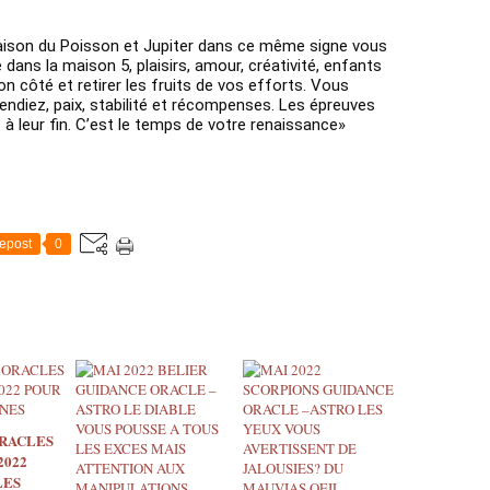
C
O
R
aison du Poisson et Jupiter dans ce même signe vous 
é dans la maison 5, plaisirs, amour, créativité, enfants 
P
on côté et retirer les fruits de vos efforts. Vous 
I
endiez, paix, stabilité et récompenses. Les épreuves 
O
 à leur fin. C’est le temps de votre renaissance»
N
S
G
U
I
D
epost
0
A
N
C
E
O
R
A
C
L
RACLES
2022
E
LES
-