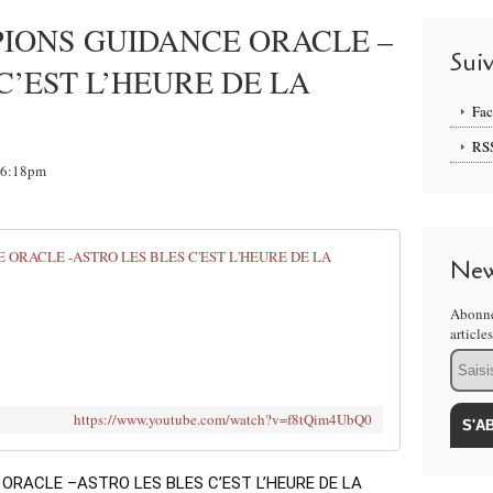
PIONS GUIDANCE ORACLE –
Sui
C’EST L’HEURE DE LA
Fa
RS
 16:18pm
MARS 2022
New
M
Abonne
A
article
R
Email
S
2
0
https://www.youtube.com/watch?v=f8tQim4UbQ0
2
2
S
RACLE –ASTRO LES BLES C’EST L’HEURE DE LA 