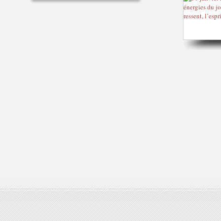
R
E
D
E
L
A
R
E
C
O
L
T
E
.
"
P
e
t
i
t
s
c
h