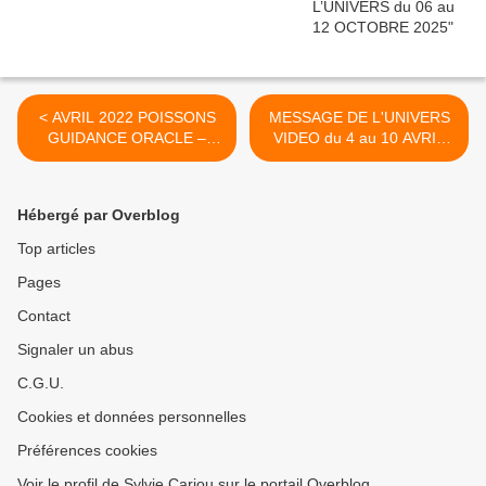
< AVRIL 2022 POISSONS
MESSAGE DE L'UNIVERS
GUIDANCE ORACLE –
VIDEO du 4 au 10 AVRIL
ASTRO LA COURONNE
2022 Le Soleil est
VOUS ANNONCE LE
annonciateur
SUCCES MÊME DANS
d'épanouissement. Après la
Hébergé par Overblog
L'ADVERSITE
pluie le beau temps >
Top articles
Pages
Contact
Signaler un abus
C.G.U.
Cookies et données personnelles
Préférences cookies
Voir le profil de Sylvie Cariou sur le portail Overblog