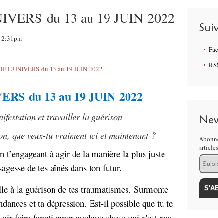
VERS du 13 au 19 JUIN 2022
Sui
, 12:31pm
Fa
RS
RS du 13 au 19 JUIN 2022
nifestation et travailler la guérison
New
ion, que veux-tu vraiment ici et maintenant ?
Abonne
article
n t’engageant à agir de la manière la plus juste
Email
sagesse de tes aînés dans ton futur.
aille à la guérison de tes traumatismes. Surmonte
ndances et ta dépression. Est-il possible que tu te
voir faire fonctionner quelque chose qui n'est pas