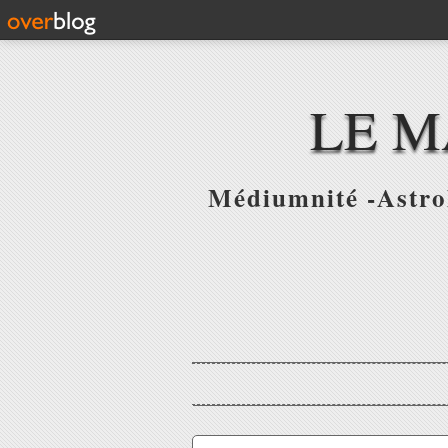
LE M
Médiumnité -Astrol