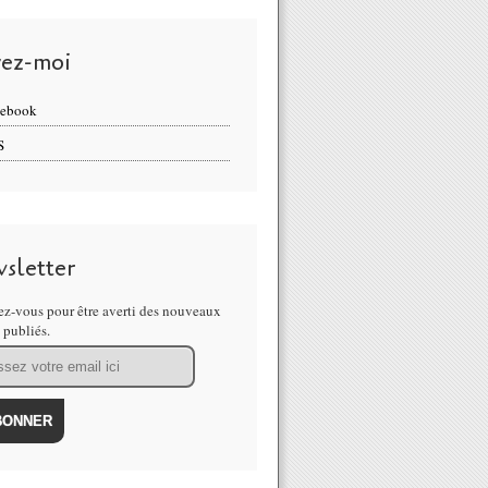
vez-moi
cebook
S
sletter
z-vous pour être averti des nouveaux
s publiés.