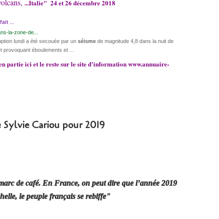
volcans,
...Italie" 24 et 26 décembre 2018
it ...
ns-la-zone-de...
ption lundi a été secouée par un
séisme
de magnitude 4,8 dans la nuit de
et provoquant éboulements et ...
en partie ici et le reste sur le site d'information www.annuaire-
e Sylvie Cariou pour 2019
marc de café. En France, on peut dire que l’année 2019
helle, le peuple français se rebiffe"