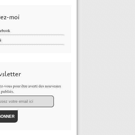
vez-moi
cebook
S
sletter
z-vous pour être averti des nouveaux
s publiés.