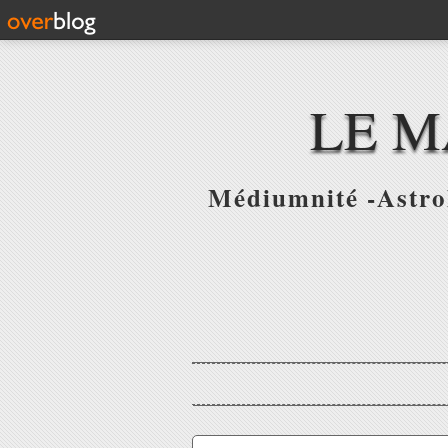
LE M
Médiumnité -Astrol