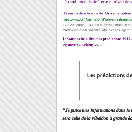
Tremblements de Terre et réveil de 
"
Un séisme dans la zone de l'Etna en éruption fa
https://www.lci.fr/international/italie-un-
seisme
-da
Il y a 20 heures
· La zone de l'
Etna
entrée en éru
mardi à mercredi, faisant quatre blessés légers 
Je vous invite à lire mes prédictions 2019 
voyance-symphony.com
Les prédictions d
"Je puise mes informations dans le 
sera celle de la rébellion à grande éc