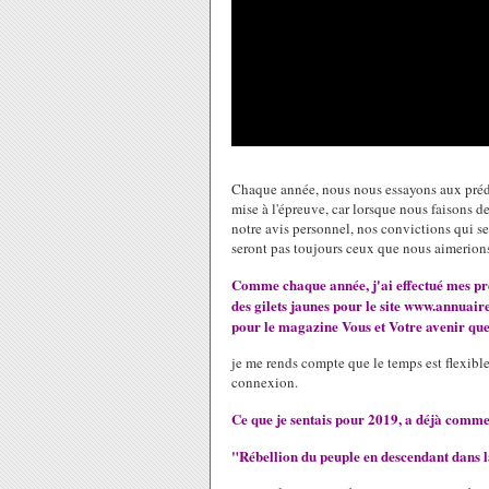
Chaque année, nous nous essayons aux prédic
mise à l'épreuve, car lorsque nous faisons 
notre avis personnel, nos convictions qui 
seront pas toujours ceux que nous aimerions
Comme chaque année, j'ai effectué mes pré
des gilets jaunes pour le site www.annua
pour le magazine Vous et Votre avenir qu
je me rends compte que le temps est flexible
connexion.
Ce que je sentais pour 2019, a déjà comme
"Rébellion du peuple en descendant dans l