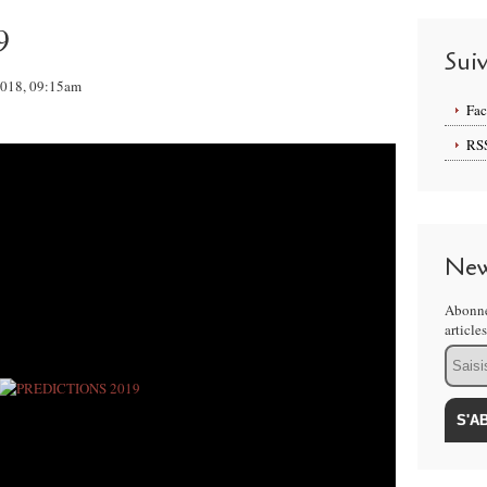
9
Sui
 2018, 09:15am
Fa
RS
New
Abonne
article
Email