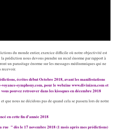
tions du monde entier, exercice difficile où notre objectivité est
de la prédiction nous devons prendre un recul énorme par rapport à
seront un parasitage énorme sur les messages médiumniques qui ne
 recevoir.
dictions, écrites début Octobre 2018, avant les manifestations
ire-voyance-symphony.com, pour le webzine www.divinizen.com et
e vous pouvez retrouver dans les kiosques en décembre 2018
 et que nous ne décidons pas de quand cela se passera lors de notre
ncé en cette fin d'année 2018
a rue " dès le 17 novembre 2018 (1 mois après mes prédictions)