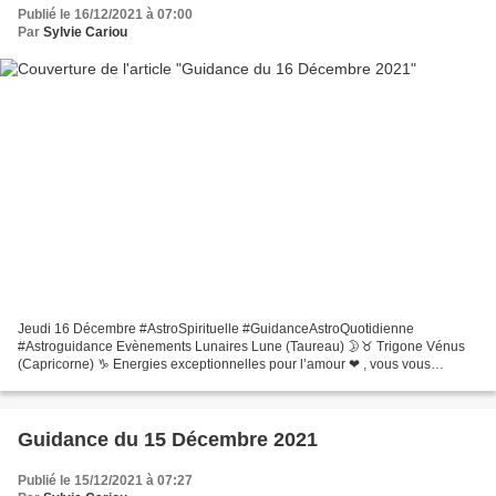
Publié le 16/12/2021 à 07:00
Par
Sylvie Cariou
Jeudi 16 Décembre #AstroSpirituelle #GuidanceAstroQuotidienne
#Astroguidance Evènements Lunaires Lune (Taureau) 🌛♉ Trigone Vénus
(Capricorne) ♑ Energies exceptionnelles pour l’amour ❤ , vous vous
sentirez équilibré avec des envies d’engagement. L’ambiance...
Guidance du 15 Décembre 2021
Publié le 15/12/2021 à 07:27