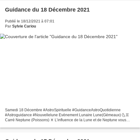
Guidance du 18 Décembre 2021
Publié le 18/12/2021 à 07:01
Par
Sylvie Cariou
Samedi 18 Décembre #AstroSpirituelle #GuidanceAstroQuotidienne
#Astroguidance #Nouvellelune Evènement Lunaire Lune(Gémeaux) 🌜♊
Carré Neptune (Poissons) ♓ L’influence de la Lune et de Neptune vous
donne des dispositions à la rêverie, à des attitudes passives...