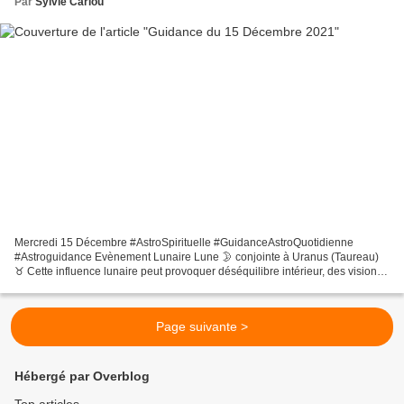
Par
Sylvie Cariou
Mercredi 15 Décembre #AstroSpirituelle #GuidanceAstroQuotidienne
#Astroguidance Evènement Lunaire Lune 🌛 conjointe à Uranus (Taureau)
♉ Cette influence lunaire peut provoquer déséquilibre intérieur, des visions
des choses incohérentes et des comportements...
Page suivante >
Hébergé par Overblog