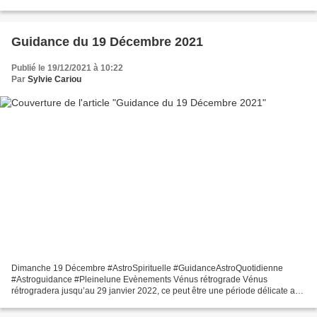
pour démarrer de nouveaux projets et atteindre...
Guidance du 19 Décembre 2021
Publié le 19/12/2021 à 10:22
Par
Sylvie Cariou
Dimanche 19 Décembre #AstroSpirituelle #GuidanceAstroQuotidienne
#Astroguidance #Pleinelune Evènements Vénus rétrograde Vénus
rétrogradera jusqu’au 29 janvier 2022, ce peut être une période délicate au
niveau amoureux, vous aurez à réfléchir sur la fiabilité...