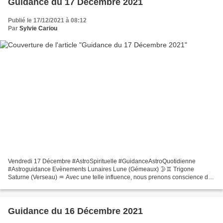
Guidance du 17 Décembre 2021
Publié le 17/12/2021 à 08:12
Par
Sylvie Cariou
Vendredi 17 Décembre #AstroSpirituelle #GuidanceAstroQuotidienne
#Astroguidance Evènements Lunaires Lune (Gémeaux) 🌛♊ Trigone
Saturne (Verseau) ♒ Avec une telle influence, nous prenons conscience de
nos responsabilités. Nous ressentons un besoin de ranger,...
Guidance du 16 Décembre 2021