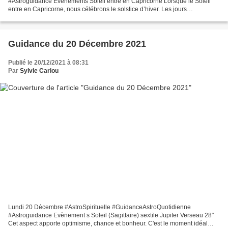
#Astroguidance Evènements Soleil entre en Capricorne Lorsque le Soleil
entre en Capricorne, nous célébrons le solstice d’hiver. Les jours
s’assombrissent et la température chute, c’est l’hiver....
Guidance du 20 Décembre 2021
Publié le 20/12/2021 à 08:31
Par
Sylvie Cariou
Lundi 20 Décembre #AstroSpirituelle #GuidanceAstroQuotidienne
#Astroguidance Evènement s Soleil (Sagittaire) sextile Jupiter Verseau 28°
Cet aspect apporte optimisme, chance et bonheur. C'est le moment idéal