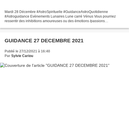
Mardi 28 Décembre #AstroSpirituelle #GuidanceAstroQuotidienne
#Astroguidance Evènements Lunaires Lune carré Vénus Vous pourriez
ressentir des inhibitions amoureuses ou des émotions /passions
insatisfaisantes ou frustrantes. Lune carré Pluton Cette constellation...
GUIDANCE 27 DECEMBRE 2021
Publié le 27/12/2021 à 16:40
Par
Sylvie Cariou