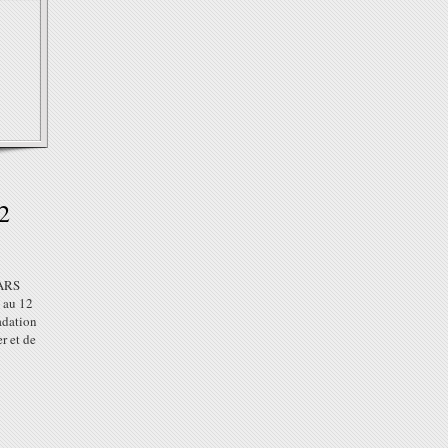
2
ARS
 au 12
adation
r et de