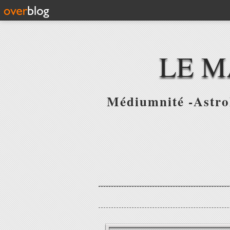
LE M
Médiumnité -Astrol