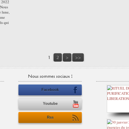
 2022
° Nous
e lune,
Lune
is qui
1
2
>
>>
Nous sommes sociaux !
Facebook
Youtube
Rss