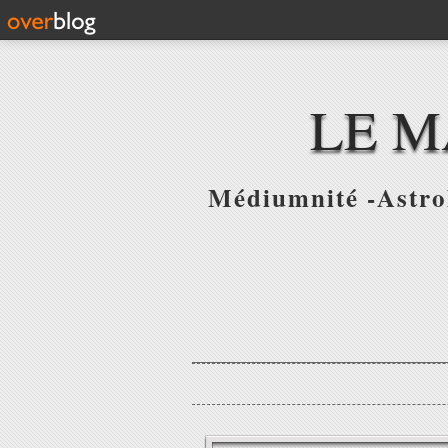
LE M
Médiumnité -Astrol