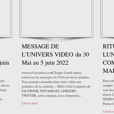
E
MESSAGE DE
RIT
L’UNIVERS VIDEO du 30
LUN
juin
Mai au 5 juin 2022
COM
MAI
www.sylviecariou.comChaque Lundi matin,
retrouvez les messages de l'Univers de la semaine.
vous
Pour cré
Vous pourrez entendre dans cette vidéo une
s devez
compte d
guidance de la semaine ... Hello hello Lumières de
taire
sont des
FACEBOOK, INSTAGRAM, LINKEDIN,
rituels
TWITTER, cette semaine, nous démarrons...
ur
GEMEAUX
Lire la suite
Pentecôt
Lire la 