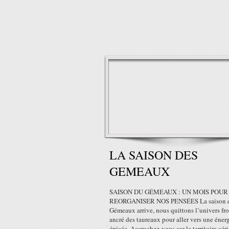
LA SAISON DES
GEMEAUX
SAISON DU GÉMEAUX : UN MOIS POUR
REORGANISER NOS PENSÉES La saison 
Gémeaux arrive, nous quittons l’univers fro
ancré des taureaux pour aller vers une éner
épicée. Accrochez-vous car le territoire aér