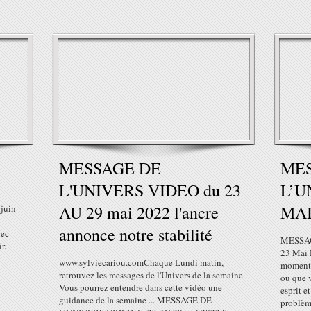
MESSAGE DE
ME
L'UNIVERS VIDEO du 23
L’U
AU 29 mai 2022 l'ancre
MAI
juin
annonce notre stabilité
vec
MESSAG
r.
23 Mai 
www.sylviecariou.comChaque Lundi matin,
moment i
retrouvez les messages de l'Univers de la semaine.
ou que v
Vous pourrez entendre dans cette vidéo une
esprit e
guidance de la semaine ... MESSAGE DE
problème