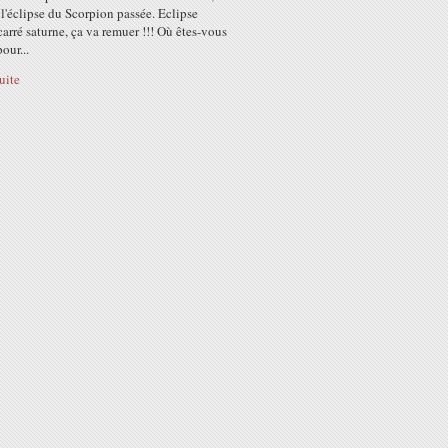
 l'éclipse du Scorpion passée. Eclipse
carré saturne, ça va remuer !!! Où êtes-vous
our...
suite