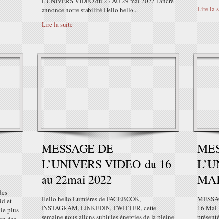
L’UNIVERS VIDEO du 23 AU 29 mai 2022 l'ancre
Lire la 
annonce notre stabilité Hello hello...
Lire la suite
MESSAGE DE
ME
L’UNIVERS VIDEO du 16
L’U
au 22mai 2022
MAI
des
Hello hello Lumières de FACEBOOK,
MESSAG
id et
INSTAGRAM, LINKEDIN, TWITTER, cette
16 Mai 
gie plus
semaine nous allons subir les énergies de la pleine
présenté
ien des