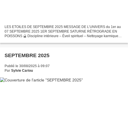
LES ETOILES DE SEPTEMBRE 2025 MESSAGE DE L’UNIVERS du 1er au
07 SEPTEMBRE 2025 1ER SEPTEMBRE SATURNE RÉTROGRADE EN
POISSONS 🔮 Discipline intérieure – Éveil spirituel – Nettoyage karmique
profond 📅 Fréquence et durée Saturne rétrograde environ 4 à 5 mois...
SEPTEMBRE 2025
Publié le 30/08/2025 à 09:07
Par
Sylvie Cariou