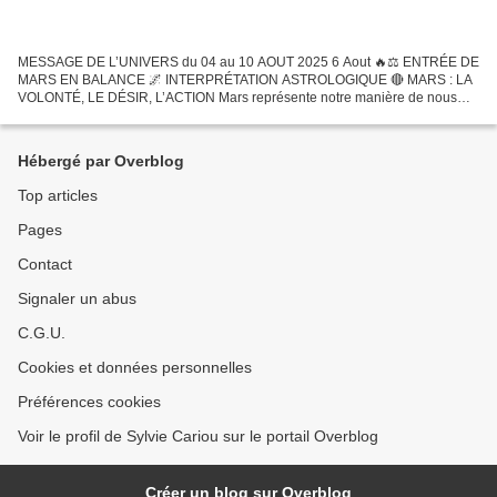
MESSAGE DE L’UNIVERS du 04 au 10 AOUT 2025 6 Aout 🔥⚖️ ENTRÉE DE
MARS EN BALANCE 🌌 INTERPRÉTATION ASTROLOGIQUE 🔴 MARS : LA
VOLONTÉ, LE DÉSIR, L’ACTION Mars représente notre manière de nous
affirmer, de conquérir, de désirer, et d’agir dans le monde. C’est...
Hébergé par Overblog
Top articles
Pages
Contact
Signaler un abus
C.G.U.
Cookies et données personnelles
Préférences cookies
Voir le profil de Sylvie Cariou sur le portail Overblog
Créer un blog sur Overblog