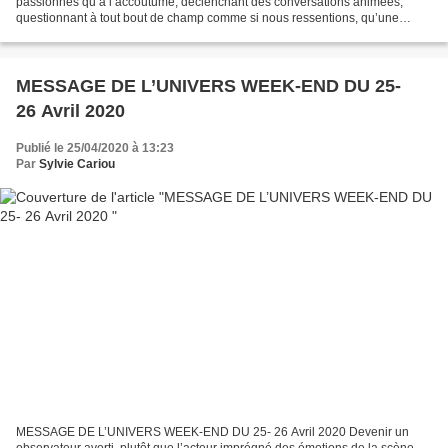
passionnés qu’à l’accoutumé, déclenchant des conversations animées,
questionnant à tout bout de champ comme si nous ressentions, qu’une
privation de la parole serait la dernière sentence à venir…C’est...
MESSAGE DE L’UNIVERS WEEK-END DU 25-
26 Avril 2020 ​​​​​​​
Publié le 25/04/2020 à 13:23
Par
Sylvie Cariou
MESSAGE DE L’UNIVERS WEEK-END DU 25- 26 Avril 2020 Devenir un
observateur averti, plutôt que l’acteur imprégné des émotions de la scène