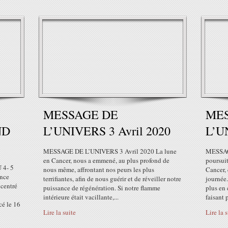
MESSAGE DE
ME
ND
L’UNIVERS 3 Avril 2020
L’U
MESSAGE DE L’UNIVERS 3 Avril 2020 La lune
MESSAG
en Cancer, nous a emmené, au plus profond de
poursuit
4- 5
nous même, affrontant nos peurs les plus
Cancer, 
ance
terrifiantes, afin de nous guérir et de réveiller notre
journée
ncentré
puissance de régénération. Si notre flamme
plus en 
intérieure était vacillante,...
faisant 
é le 16
Lire la suite
Lire la 