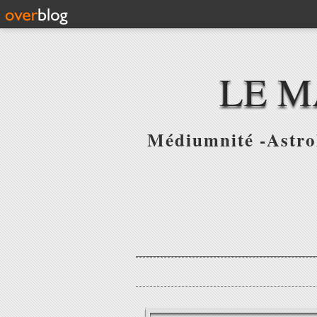
LE M
Médiumnité -Astrol