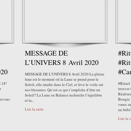
MESSAGE DE
#Rit
L’UNIVERS 8 Avril 2020
#Rit
20
#Ca
MESSAGE DE L’UNIVERS 8 Avril 2020 La pleine
lune est le moment où la Lune se prend pour le
 18°
#Rituel 
Soleil, elle irradie dans le Ciel, et lève le voile sur
r
trouver
nos blessures. Qu’est ce qui t’empêche d’être un
Réalise
Soleil? La Lune en Balance recherche l’équilibre
 devons
Bougie 
et la...
vœux su
Lire la suite
un bébé 
Lire la 