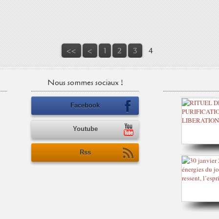
<<
<
1
2
3
4
Nous sommes sociaux !
Facebook
Youtube
Rss