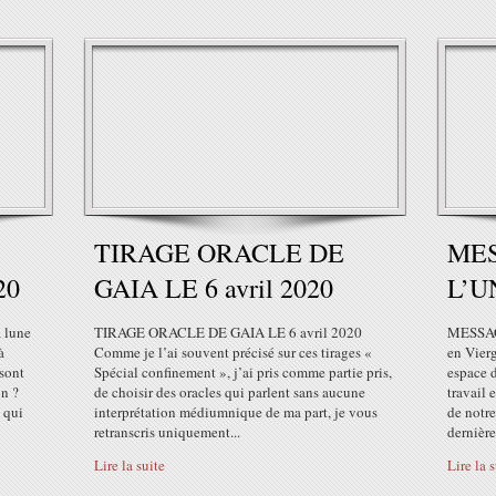
TIRAGE ORACLE DE
ME
20
GAIA LE 6 avril 2020
L’U
 lune
TIRAGE ORACLE DE GAIA LE 6 avril 2020
MESSAG
à
Comme je l’ai souvent précisé sur ces tirages «
en Vierg
 sont
Spécial confinement », j’ai pris comme partie pris,
espace 
on ?
de choisir des oracles qui parlent sans aucune
travail 
 qui
interprétation médiumnique de ma part, je vous
de notre
retranscris uniquement...
dernières
Lire la suite
Lire la 