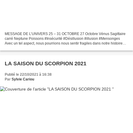
MESSAGE DE L’UNIVERS 25 – 31 OCTOBRE 27 Octobre Vénus Sagittaire
carré Neptune Poissons #Insécurité #Désillusion #illusion #Mensonges
Avec un tel aspect, nous pourrions nous sentir fragiles dans notre histoire
amoureuse, cette relation est insécurisante...
LA SAISON DU SCORPION 2021
Publié le 22/10/2021 à 16:38
Par
Sylvie Cariou