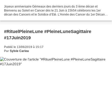
Joyeux anniversaire Gémeaux des derniers jours du 3 ième décan et
Bienvenu au Soleil en Cancer dès le 21 Juin à 15h54 célébrons les 1er
décan des Cancers et le Solstice d’Eté. L'Année des Cancer du 1er Décan
Grâce aux bons aspects d’Uranus , depuis le...
#RituelPleineLune #PleineLuneSagittaire
#17Juin2019
Publié le 13/06/2019 à 15:17
Par
Sylvie Cariou