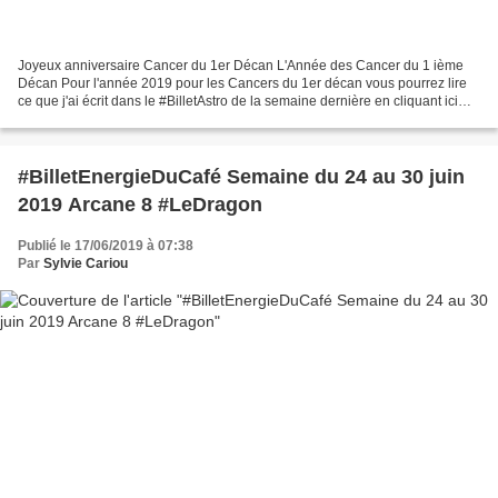
Joyeux anniversaire Cancer du 1er Décan L'Année des Cancer du 1 ième
Décan Pour l'année 2019 pour les Cancers du 1er décan vous pourrez lire
ce que j'ai écrit dans le #BilletAstro de la semaine dernière en cliquant ici
http://www.sylviecariou-voyance.fr/2019/06/billetastro-semaine-du-17-au-23-
juin-2019.html...
#BilletEnergieDuCafé Semaine du 24 au 30 juin
2019 Arcane 8 #LeDragon
Publié le 17/06/2019 à 07:38
Par
Sylvie Cariou