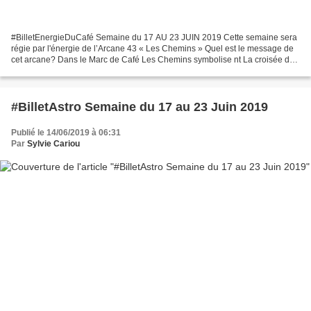
#BilletEnergieDuCafé Semaine du 17 AU 23 JUIN 2019 Cette semaine sera
régie par l'énergie de l’Arcane 43 « Les Chemins » Quel est le message de
cet arcane? Dans le Marc de Café Les Chemins symbolise nt La croisée des
Chemins Choix à Faire Décisions importantes...
#BilletAstro Semaine du 17 au 23 Juin 2019
Publié le 14/06/2019 à 06:31
Par
Sylvie Cariou