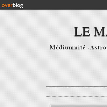
LE M
Médiumnité -Astrol