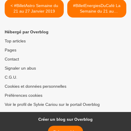
< #BilletAstro Semaine du
#BilletEnergiesDuCafé La
21 au 27 Janvier 2019
Semaine du 21 au
27Janvier 2019 sera régie
par l’arcane 1 « Le Bélier »
>
Hébergé par Overblog
Top articles
Pages
Contact
Signaler un abus
C.G.U.
Cookies et données personnelles
Préférences cookies
Voir le profil de Sylvie Cariou sur le portail Overblog
Créer un blog sur Overblog