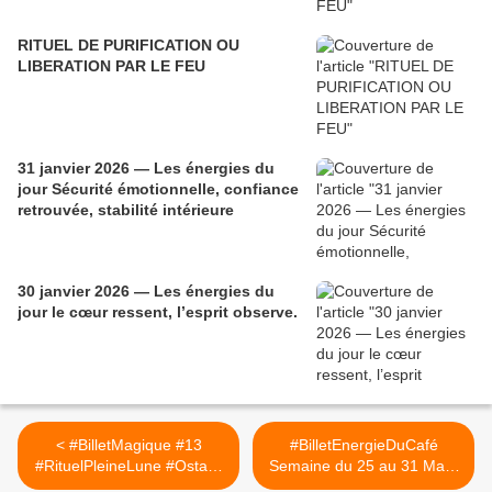
RITUEL DE PURIFICATION OU
LIBERATION PAR LE FEU
31 janvier 2026 — Les énergies du
jour Sécurité émotionnelle, confiance
retrouvée, stabilité intérieure
30 janvier 2026 — Les énergies du
jour le cœur ressent, l’esprit observe.
< #BilletMagique #13
#BilletEnergieDuCafé
#RituelPleineLune #Ostara
Semaine du 25 au 31 Mars
#Equinoxe #Printemps
Arcane 57 #LaClé >