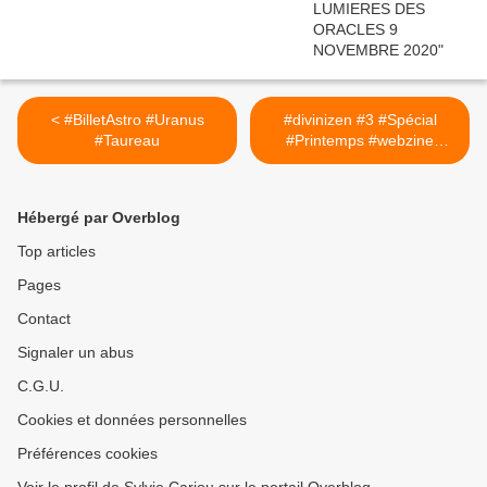
< #BilletAstro #Uranus
#divinizen #3 #Spécial
#Taureau
#Printemps #webzine
#BienEtre #Astro >
Hébergé par Overblog
Top articles
Pages
Contact
Signaler un abus
C.G.U.
Cookies et données personnelles
Préférences cookies
Voir le profil de Sylvie Cariou sur le portail Overblog