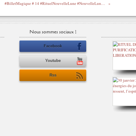
#BilletMagique # 14 #RituelNouvelleLune #NouvelleLuneBélier
Nous sommes sociaux !
Facebook
Youtube
Rss