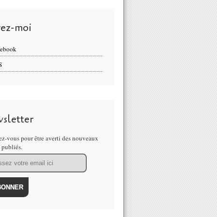
vez-moi
cebook
S
sletter
z-vous pour être averti des nouveaux
s publiés.