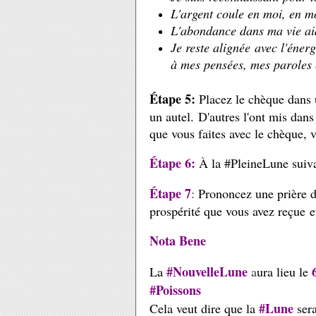
L'argent coule en moi, en mo
L'abondance dans ma vie aid
Je reste alignée avec l'énerg
à mes pensées, mes paroles 
Étape 5:
Placez le chèque dans 
un autel.
D'autres l'ont mis dans
que vous faites avec le chèque, 
Étape 6:
À la #PleineLune suiv
Étape 7
:
Prononcez une prière d
prospérité que vous avez reçue e
Nota Bene
#NouvelleLune
La
a
ura lieu le
#Poissons
#Lune
Cela veut dire que la
ser