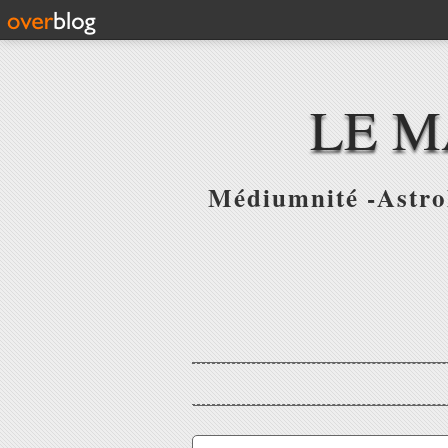
LE M
Médiumnité -Astrol