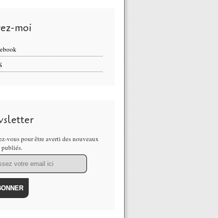
vez-moi
cebook
S
sletter
z-vous pour être averti des nouveaux
s publiés.