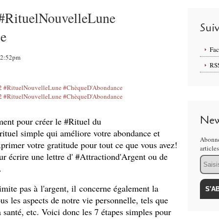
#RituelNouvelleLune
Sui
e
Fa
 12:52pm
RS
New
ent pour créer le #Rituel du
 rituel simple qui améliore votre abondance et
Abonne
xprimer votre gratitude pour tout ce que vous avez!
article
ur écrire une lettre d' #Attractiond'Argent ou de
Email
.
ite pas à l'argent, il concerne également la
us les aspects de notre vie personnelle, tels que
la santé, etc. Voici donc les 7 étapes simples pour