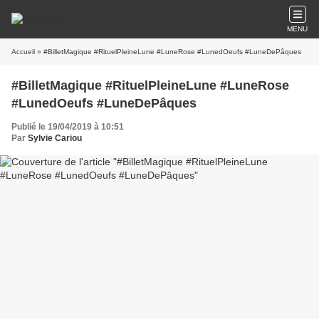
MENU
Accueil
» #BilletMagique #RituelPleineLune #LuneRose #LunedOeufs #LuneDePâques
#BilletMagique #RituelPleineLune #LuneRose
#LunedOeufs #LuneDePâques
Publié le 19/04/2019 à 10:51
Par
Sylvie Cariou