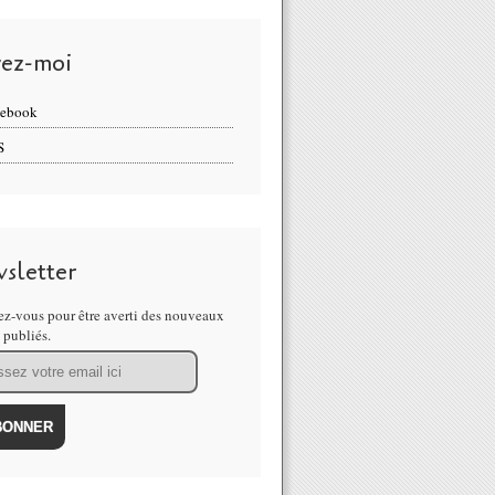
vez-moi
cebook
S
sletter
z-vous pour être averti des nouveaux
s publiés.