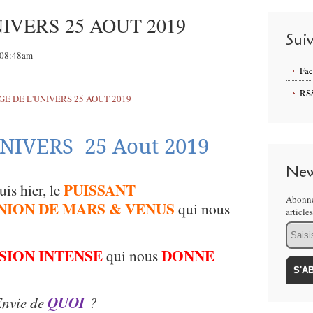
IVERS 25 AOUT 2019
Sui
, 08:48am
Fa
RS
NIVERS 25 Aout 2019
New
PUISSANT
is hier, le
Abonne
UNION DE MARS & VENUS
qui nous
article
Email
SION INTENSE
DONNE
qui nous
nvie de
QUOI
?