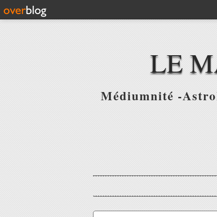
LE M
Médiumnité -Astrol