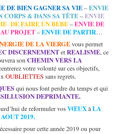
E DE BIEN GAGNER SA VIE
ENVIE
–
N CORPS & DANS SA TÊTE
ENVIE
–
IE DE FAIRE UN BEBE
ENVIE DE
–
AU PROJET
ENVIE DE PARTIR
–
…
ENERGIE DE LA VIERGE
vous permet
VEC DISCERNEMENT
REALISME
et
, ce
CHEMIN VERS LA
ouvera son
entrerez votre volonté sur ces objectifs,
aux
OUBLIETTES
sans regrets.
IQUES
qui nous font perdre du temps et qui
ESILLUSION
DEPRIMANTE.
VŒUX
LA
urd’hui de reformuler vos
à
 AOUT 2019.
écessaire pour cette année 2019 ou pour