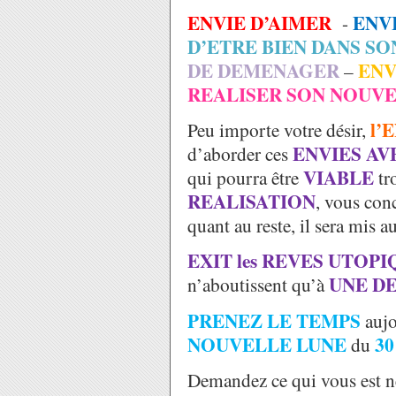
ENVIE D’AIMER
ENVI
-
D’ETRE BIEN DANS SO
DE DEMENAGER
ENV
–
REALISER SON NOUVE
l’
Peu importe votre désir,
ENVIES A
d’aborder ces
VIABLE
qui pourra être
tr
REALISATION
, vous conc
quant au reste, il sera mis 
EXIT les REVES UTOP
UNE D
n’aboutissent qu’à
PRENEZ LE TEMPS
aujo
NOUVELLE LUNE
30
du
Demandez ce qui vous est n