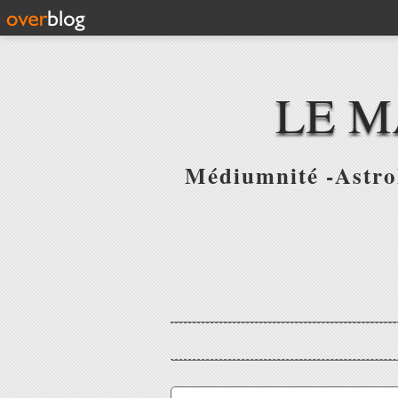
LE M
Médiumnité -Astrol