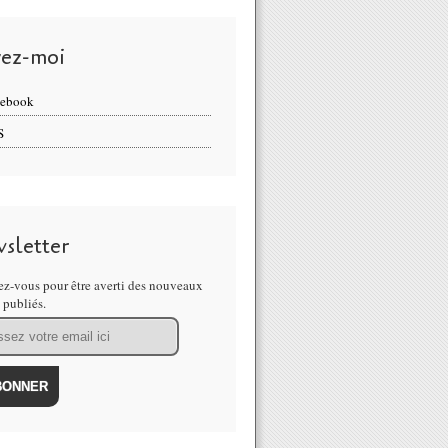
vez-moi
cebook
S
sletter
z-vous pour être averti des nouveaux
s publiés.