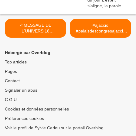
< MESSAGE DE
#ajaccio
L'UNIVERS 18
#palaisdescongresajaccio
SEPTEMBRE 2019
#voyance #evenement
#corse #corsedusud
#salondevoyance
Hébergé par Overblog
#salondelavoyance
#septembre >
Top articles
Pages
Contact
Signaler un abus
C.G.U.
Cookies et données personnelles
Préférences cookies
Voir le profil de Sylvie Cariou sur le portail Overblog