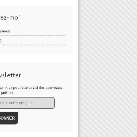
vez-moi
cebook
S
sletter
z-vous pour être averti des nouveaux
s publiés.