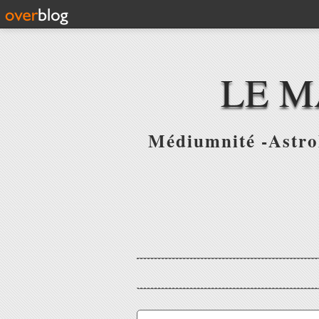
LE M
Médiumnité -Astrol