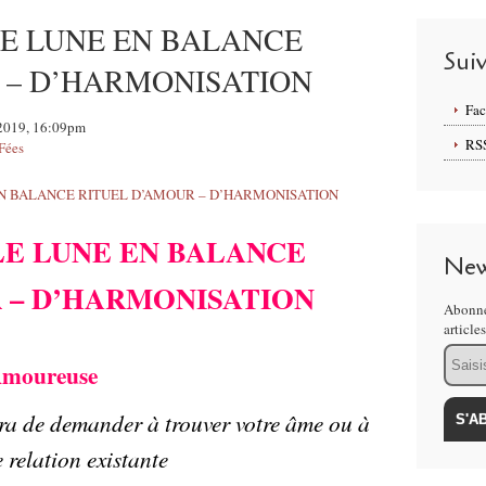
E LUNE EN BALANCE
Sui
 – D’HARMONISATION
Fa
 2019, 16:09pm
RS
Fées
E LUNE EN BALANCE
New
 – D’HARMONISATION
Abonne
article
Email
 Amoureuse
tra de demander à trouver votre âme ou à
 relation existante