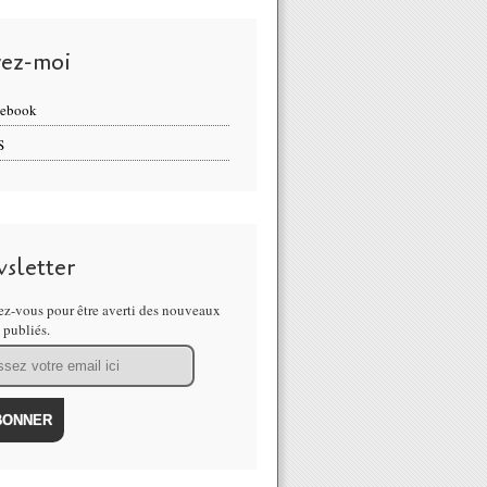
vez-moi
cebook
S
sletter
z-vous pour être averti des nouveaux
s publiés.