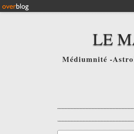
LE M
Médiumnité -Astrol