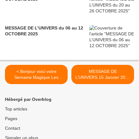
MESSAGE DE L’UNIVERS du 06 au 12
OCTOBRE 2025
< Bonjour voici votre
MESSAGE DE
Semaine Magique Les
L’UNIVERS 15 Janvier 2020
énergies sont encore sous
>
l'influence de la conjonction
Saturne Pluton, qui devient
Hébergé par Overblog
plus constructive, plus
généreuse et sous
Top articles
l'influence de l'Amour
Pages
mystique avec l'entrée de
Vénus en Poissons. la
Contact
lumière de l'oracle nous
augure les Escaliers. Bonne
Signaler un abus