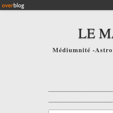
LE M
Médiumnité -Astrol