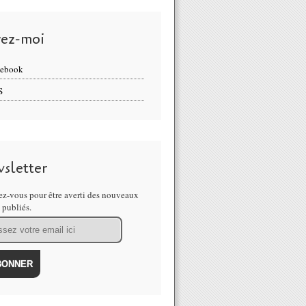
vez-moi
cebook
S
sletter
z-vous pour être averti des nouveaux
s publiés.