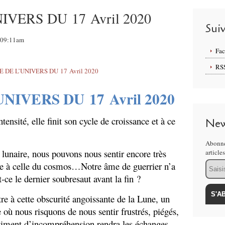
VERS DU 17 Avril 2020
Sui
, 09:11am
Fa
RS
UNIVERS DU
17
Avril 2020
ensité, elle finit son cycle de croissance et à ce
New
Abonne
lunaire, nous pouvons nous sentir encore très
article
Email
ire à celle du cosmos…Notre âme de guerrier n’a
e le dernier soubresaut avant la fin ?
e à cette obscurité angoissante de la Lune, un
 où nous risquons de nous sentir frustrés, piégés,
timent d’incompréhension rendra les échanges