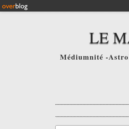
LE M
Médiumnité -Astrol