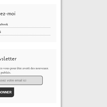
vez-moi
cebook
S
sletter
z-vous pour être averti des nouveaux
s publiés.