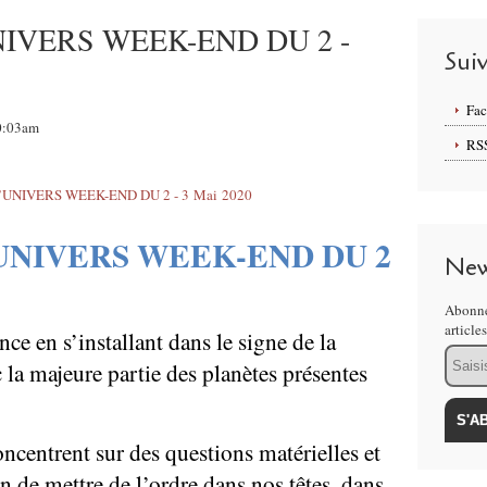
IVERS WEEK-END DU 2 -
Sui
Fa
10:03am
RS
UNIVERS WEEK-END DU 2
New
Abonne
article
ce en s’installant dans le signe de la
Email
 la majeure partie des planètes présentes
oncentrent sur des questions matérielles et
 de mettre de l’ordre dans nos têtes, dans