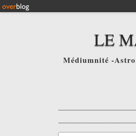
LE M
Médiumnité -Astrol