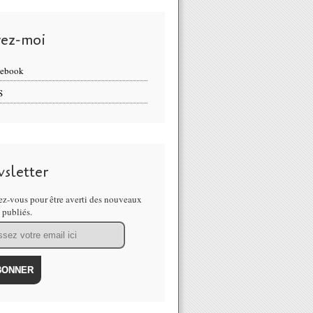
vez-moi
cebook
S
sletter
z-vous pour être averti des nouveaux
s publiés.