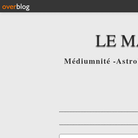
LE M
Médiumnité -Astrol