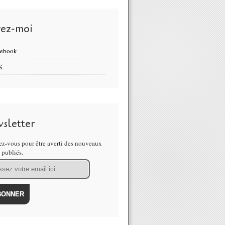
vez-moi
cebook
S
sletter
z-vous pour être averti des nouveaux
s publiés.