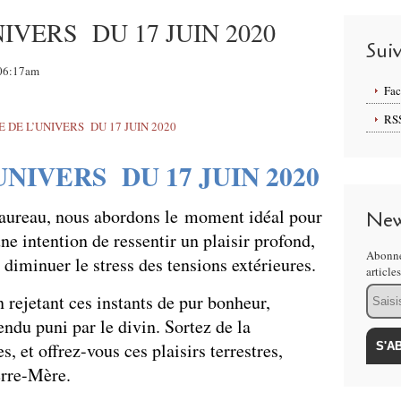
IVERS DU 17 JUIN 2020
Sui
 06:17am
Fa
RS
NIVERS DU 17 JUIN 2020
Taureau, nous abordons le moment idéal pour
New
ne intention de ressentir un plaisir profond,
Abonne
 diminuer le stress des tensions extérieures.
article
Email
n rejetant ces instants de pur bonheur,
ndu puni par le divin. Sortez de la
s, et offrez-vous ces plaisirs terrestres,
erre-Mère.