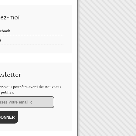
vez-moi
cebook
S
sletter
z-vous pour être averti des nouveaux
s publiés.