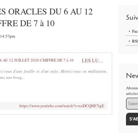
S ORACLES DU 6 AU 12
Sui
FRE DE 7 à 10
Fa
, 14:53pm
RS
LES LUMIERES DES ORACLES DU 6 AU 12 JUILLET 2020 CHIFFRE DE 7 à 10
z-vous d'une feuille et d'un stylo. Mettez-vous en méditation,
New
umez une boug...
Abonne
article
Email
https://www.youtube.com/watch?v=ceDCQ8R7lgE