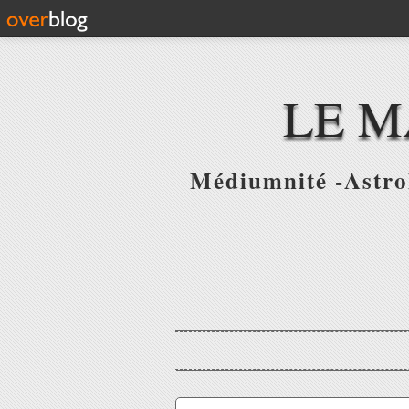
LE M
Médiumnité -Astrol