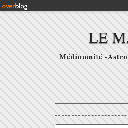
LE M
Médiumnité -Astrol