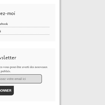
vez-moi
cebook
S
sletter
z-vous pour être averti des nouveaux
s publiés.