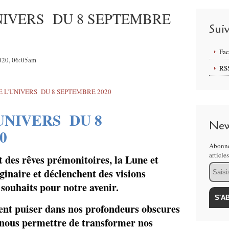
NIVERS DU 8 SEPTEMBRE
Sui
Fa
2020, 06:05am
RS
UNIVERS DU 8
New
0
Abonne
article
 des rêves prémonitoires, la Lune et
Email
inaire et déclenchent des visions
t souhaits pour notre avenir.
ient puiser dans nos profondeurs obscures
a nous permettre de transformer nos