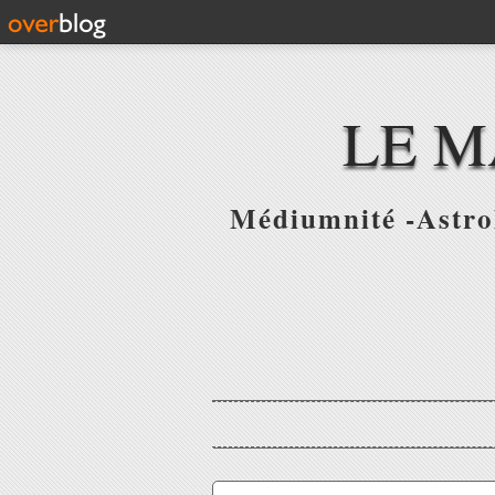
LE M
Médiumnité -Astrol