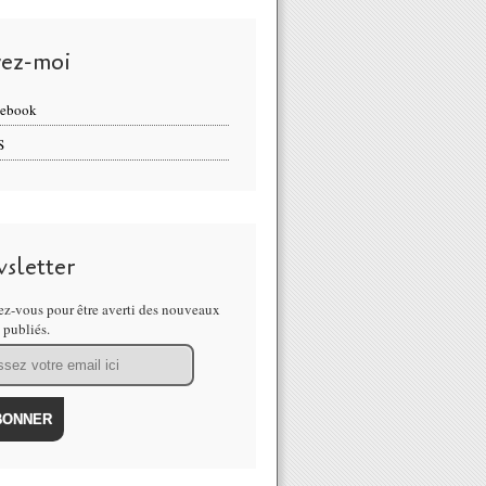
vez-moi
cebook
S
sletter
z-vous pour être averti des nouveaux
s publiés.