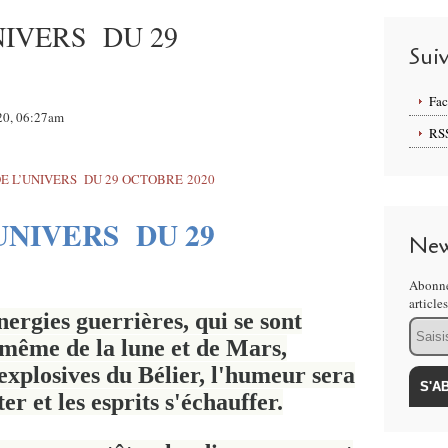
NIVERS DU 29
Sui
Fa
020, 06:27am
RS
UNIVERS DU 29
New
Abonne
article
nergies guerrières, qui se sont
Email
 même de la lune et de Mars,
 explosives du Bélier, l'humeur sera
er et les esprits s'échauffer.