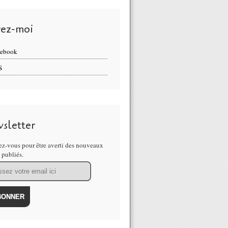
vez-moi
cebook
S
sletter
z-vous pour être averti des nouveaux
s publiés.