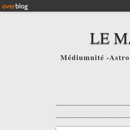
LE M
Médiumnité -Astrol