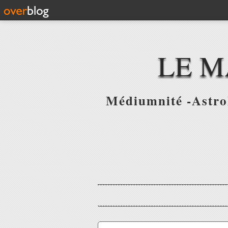
LE M
Médiumnité -Astrol