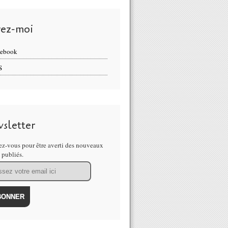
vez-moi
cebook
S
sletter
z-vous pour être averti des nouveaux
s publiés.