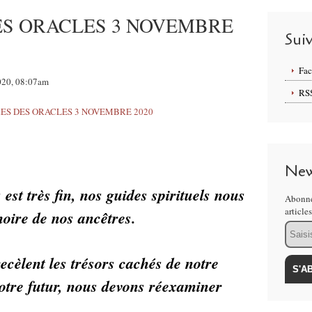
ES ORACLES 3 NOVEMBRE
Sui
Fa
2020, 08:07am
RS
New
est très fin, nos guides spirituels nous 
Abonne
article
moire de nos ancêtres. 
Email
cèlent les trésors cachés de notre 
notre futur, nous devons réexaminer 