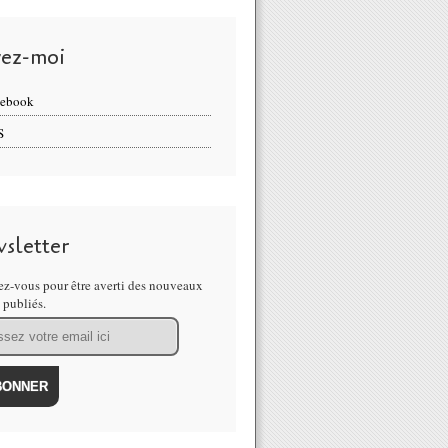
vez-moi
cebook
S
sletter
z-vous pour être averti des nouveaux
s publiés.