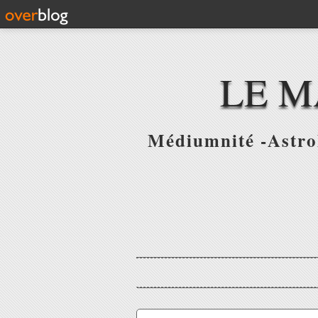
LE M
Médiumnité -Astrol