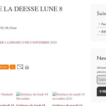
 LA DEESSE LUNE 8
Sui
Fa
2020, 08:26am
RS
New
epost
0
Abonne
article
Email
endredi 19
Guidance du Jeudi 18
Guidance du mardi 16