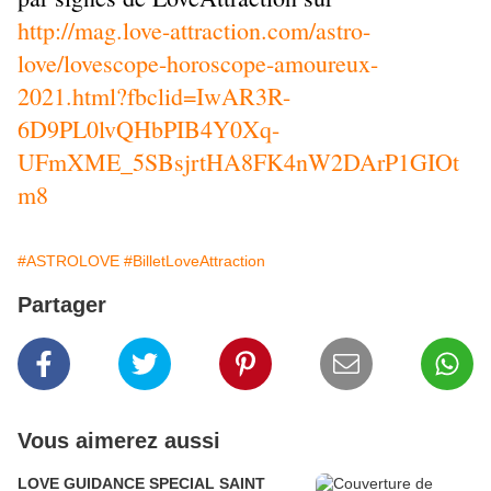
http://mag.love-attraction.com/astro-
love/lovescope-horoscope-amoureux-
2021.html?fbclid=IwAR3R-
6D9PL0lvQHbPIB4Y0Xq-
UFmXME_5SBsjrtHA8FK4nW2DArP1GIOt
m8
#ASTROLOVE
#BilletLoveAttraction
Partager
Vous aimerez aussi
LOVE GUIDANCE SPECIAL SAINT