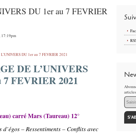
VERS DU 1er au 7 FEVRIER
Sui
Fa
1, 17:19pm
RS
GE DE L’UNIVERS
New
u 7 FEVRIER 2021
Abonne
article
Email
seau) carré Mars (Taureau) 12°
s d’égos – Ressentiments – Conflits avec