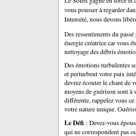
Le Soleil gagne en force et 
vous pousser à regarder dan
Intensité, nous devons libérer
Des ressentiments du passé p
énergie créatrice car vous ê
nettoyage des débris émotio
Des émotions turbulentes son
et perturbent votre paix int
devrez écouter le chant de 
moyens de guérison sont à v
différente, rappelez vous ce
votre nature unique. Guériss
Le Défi
: Devez-vous épouser
qui ne correspondent pas ou