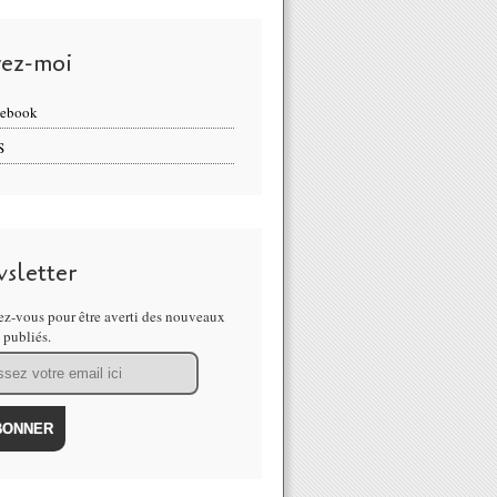
vez-moi
cebook
S
sletter
z-vous pour être averti des nouveaux
s publiés.