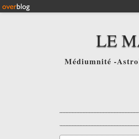
LE M
Médiumnité -Astrol