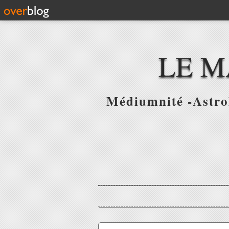
LE M
Médiumnité -Astrol