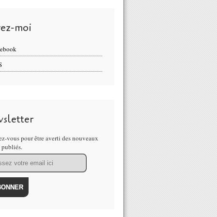
vez-moi
cebook
S
sletter
z-vous pour être averti des nouveaux
s publiés.