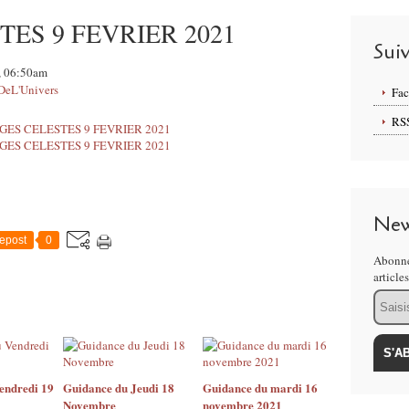
ES 9 FEVRIER 2021
Sui
1, 06:50am
DeL'Univers
Fa
RS
New
epost
0
Abonne
article
Email
endredi 19
Guidance du Jeudi 18
Guidance du mardi 16
Novembre
novembre 2021