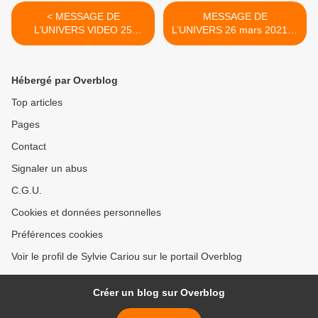
< MESSAGE DE
MESSAGE DE
L’UNIVERS VIDEO 25
L’UNIVERS 26 mars 2021 le
MARS 2021 LA CROIX
desert nous invite ) faire
une pause et à la
meditation >
Hébergé par Overblog
Top articles
Pages
Contact
Signaler un abus
C.G.U.
Cookies et données personnelles
Préférences cookies
Voir le profil de Sylvie Cariou sur le portail Overblog
Créer un blog sur Overblog