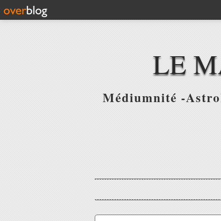
LE M
Médiumnité -Astrol