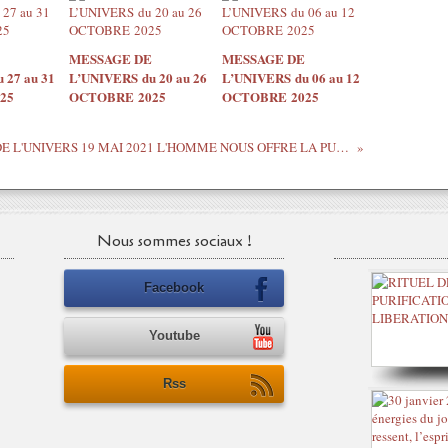
l
e
s
MESSAGE DE
MESSAGE DE
m
 27 au 31
L’UNIVERS du 20 au 26
L’UNIVERS du 06 au 12
e
25
OCTOBRE 2025
OCTOBRE 2025
s
s
a
MESSAGE DE L'UNIVERS 19 MAI 2021 L'HOMME NOUS OFFRE LA PUISSANCE ET LE COURAGE DE L'ENERGIE MASCULINE POUR OSER
g
e
s
d
Nous sommes sociaux !
u
c
i
Facebook
e
l
Youtube
(
a
Rss
s
t
r
o