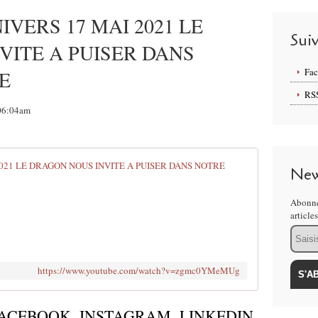
IVERS 17 MAI 2021 LE
Sui
VITE A PUISER DANS
Fa
E
RS
 06:04am
MESSAGE D
New
V
Abonne
o
article
u
Email
s
p
o
https://www.youtube.com/watch?v=zgmc0YMeMUg
u
r
r
de FACEBOOK, INSTAGRAM, LINKEDIN,