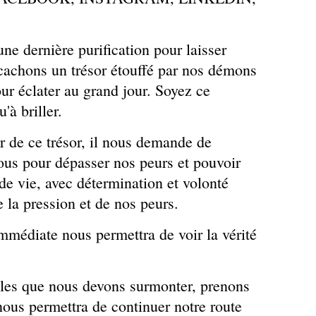
e
z
e
n
 une dernière purification pour laisser
t
s cachons un trésor étouffé par nos démons
e
n
ur éclater au grand jour. Soyez ce
d
à briller.
r
e
r de ce trésor, il nous demande de
d
a
nous pour dépasser nos peurs et pouvoir
n
 de vie, avec détermination et volonté
s
c
de la pression et de nos peurs.
e
t
immédiate nous permettra de voir la vérité
t
e
v
iles que nous devons surmonter, prenons
i
d
 nous permettra de continuer notre route
é