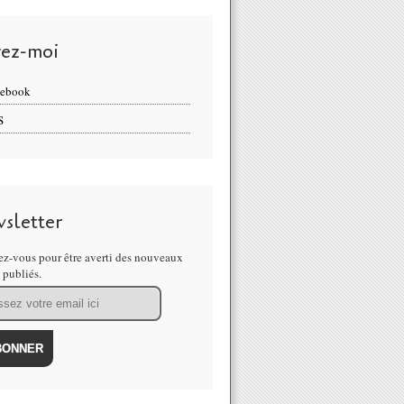
vez-moi
cebook
S
E L'UNIVERS 17 MAI 2021 LE DRAGON NOUS INVITE A PUIS
sletter
z-vous pour être averti des nouveaux
s publiés.