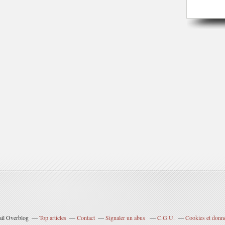
l
o
g
i
e
)
e
t
d
e
s
g
u
i
d
e
s
p
a
r
l
ail Overblog
Top articles
Contact
Signaler un abus
C.G.U.
Cookies et donn
e