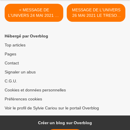
< MESSAGE DE
MESSAGE DE L'UNIVERS
L'UNIVERS 24 MAI 2021 LE
26 MAI 2021 LE TRESOR
FER A CHEVAL NOUS
ANNONCE L'ABONDANCE
INVITE A DECLENCHER LA
QU'OFFRE LA PLEINE
LOI D'ATTRACTION A LA
LUNE >
Hébergé par Overblog
PL
Top articles
Pages
Contact
Signaler un abus
C.G.U.
Cookies et données personnelles
Préférences cookies
Voir le profil de Sylvie Cariou sur le portail Overblog
Créer un blog sur Overblog