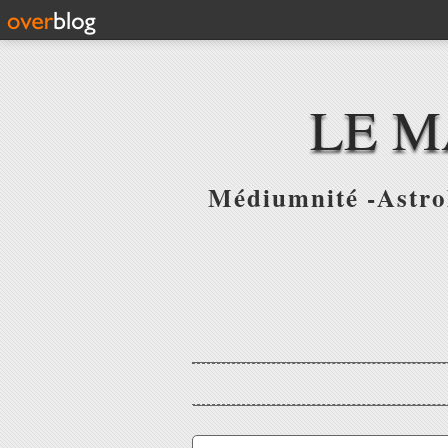
LE M
Médiumnité -Astrol