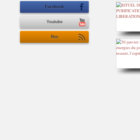
T
Facebook
E
A
R
Youtube
A
L
Rss
E
N
T
I
R
L
E
R
Y
T
H
M
E
E
T
A
V