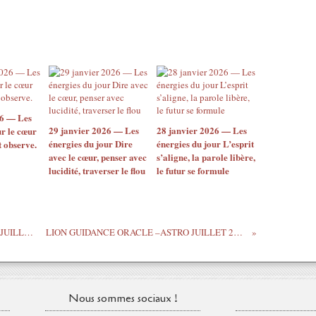
E
T
2
0
2
1
L
A
26 — Les
T
29 janvier 2026 — Les
28 janvier 2026 — Les
ur le cœur
O
énergies du jour Dire
énergies du jour L’esprit
t observe.
R
avec le cœur, penser avec
s’aligne, la parole libère,
T
lucidité, traverser le flou
le futur se formule
U
E
V
O
VIERGE GUIDANCE ORACLE –ASTRO JUILLET 2021 LES ETOILES NOUS OUVRENT LA VOIE DE LA REUSSITE.
LION GUIDANCE ORACLE –ASTRO JUILLET 2021 LES PENSEES BOUILLONNENT DANS VOTRE ESPRIT QUI DOUTE
U
S
I
N
V
Nous sommes sociaux !
I