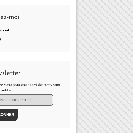
vez-moi
cebook
S
UIDANCE ORACLE -ASTRO JUILLET 2021 LA TORTUE VOUS I
sletter
z-vous pour être averti des nouveaux
s publiés.