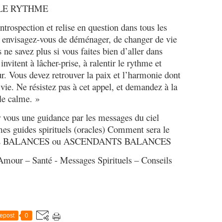
I
 LE RYTHME
D
A
ntrospection et relise en question dans tous les
N
e envisagez-vous de déménager, de changer de vie
C
 ne savez plus si vous faites bien d’aller dans
E
O
invitent à lâcher-prise, à ralentir le rythme et
R
eur. Vous devez retrouver la paix et l’harmonie dont
A
 vie. Ne résistez pas à cet appel, et demandez à la
C
 le calme. »
L
E
r vous une guidance par les messages du ciel
-
mes guides spirituels (oracles) Comment sera le
A
r les BALANCES ou ASCENDANTS BALANCES
S
T
Amour – Santé - Messages Spirituels – Conseils
R
O
J
U
I
L
epost
0
L