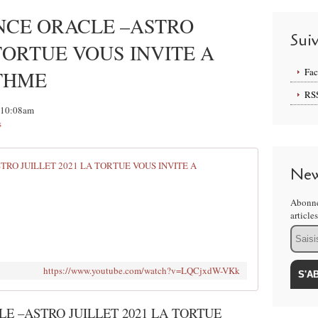
NCE ORACLE –ASTRO
Sui
 TORTUE VOUS INVITE A
Fa
THME
RS
, 10:08am
s
BALANCE G
New
B
Abonne
A
article
L
Email
A
N
C
https://www.youtube.com/watch?v=LQCjxdW-VKk
E
G
U
E –ASTRO JUILLET 2021 LA TORTUE