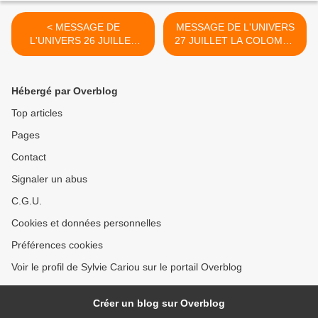
< MESSAGE DE
MESSAGE DE L'UNIVERS
L'UNIVERS 26 JUILLET
27 JUILLET LA COLOMBE
2021 LES MAINS NOUS
EST ME MESSAGER DE
RECONCILIENT AVEC
L'APAISEMENT APRES E
NOTRE MOI
CHAOS >
Hébergé par Overblog
AUTHENTIQUE
Top articles
Pages
Contact
Signaler un abus
C.G.U.
Cookies et données personnelles
Préférences cookies
Voir le profil de Sylvie Cariou sur le portail Overblog
Créer un blog sur Overblog