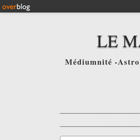
LE M
Médiumnité -Astrol