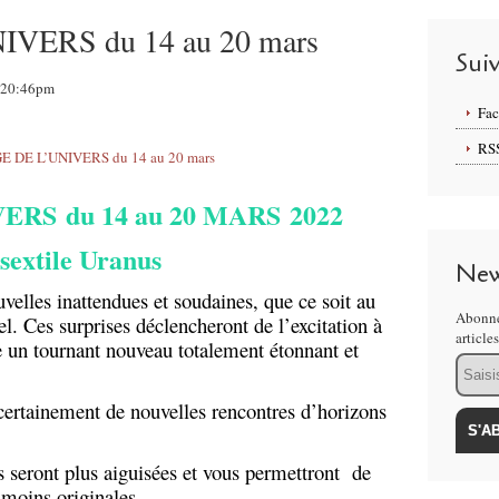
VERS du 14 au 20 mars
Sui
, 20:46pm
Fa
RS
RS du 14 au 20 MARS 2022
xtile Uranus
New
velles inattendues et soudaines, que ce soit au
Abonne
l. Ces surprises déclencheront de l’excitation à
article
e un tournant nouveau totalement étonnant et
Email
certainement de nouvelles rencontres d’horizons
ns seront plus aiguisées et vous permettront de
e moins originales