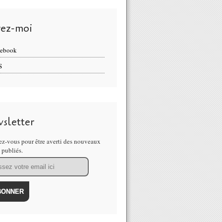
vez-moi
cebook
S
sletter
z-vous pour être averti des nouveaux
s publiés.