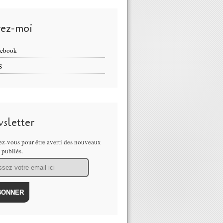
vez-moi
cebook
S
sletter
z-vous pour être averti des nouveaux
s publiés.