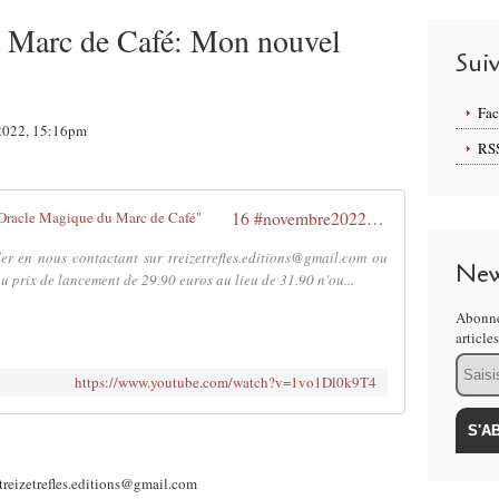
 Marc de Café: Mon nouvel
Sui
Fa
 2022, 15:16pm
RS
16 #novembre2022 Nouvel Oracle "l'Oracle Magique du Marc de Café"
r en nous contactant sur treizetrefles.editions@gmail.com ou
New
 prix de lancement de 29.90 euros au lieu de 31.90 n'ou...
Abonne
article
Email
https://www.youtube.com/watch?v=1vo1Dl0k9T4
 treizetrefles.editions@gmail.com