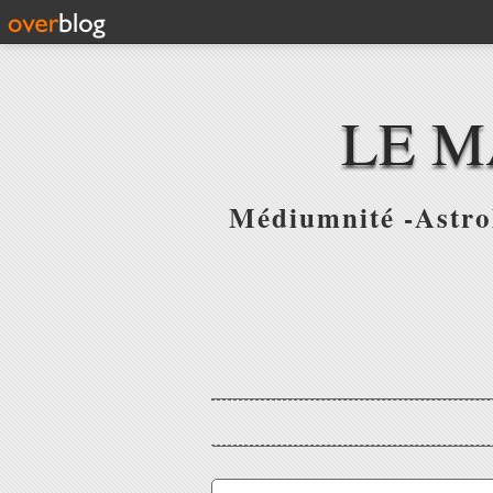
LE M
Médiumnité -Astrol