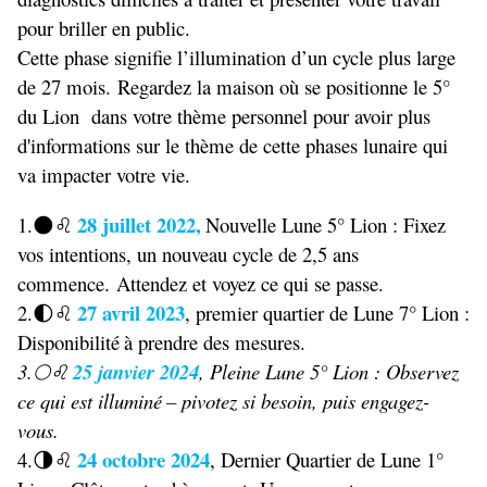
pour briller en public.
Cette phase signifie l’illumination d’un cycle plus large
de 27 mois. Regardez la maison où se positionne le 5°
du Lion dans votre thème personnel pour avoir plus
d'informations sur le thème de cette phases lunaire qui
va impacter votre vie.
28 juillet 2022,
1.
Nouvelle Lune 5
°
Lion : Fixez
🌑
♌︎
vos intentions, un nouveau cycle de 2,5 ans
commence. Attendez et voyez ce qui se passe.
27 avril 2023
2.
, premier quartier de Lune 7
°
Lion :
🌓
♌︎
Disponibilit
é
à
prendre des mesures.
3.
25 janvier 2024
, Pleine Lune 5
°
Lion : Observez
🌕
♌︎
ce qui est illumin
é
–
pivotez si besoin, puis engagez-
vous.
24 octobre 2024
4.
, Dernier Quartier de Lune 1
°
🌗
♌︎