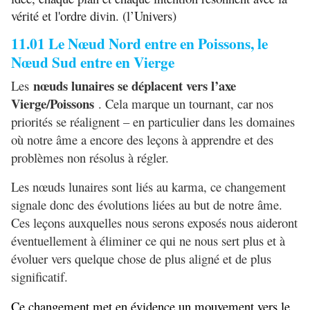
vérité et l'ordre divin. (l’Univers)
11.01
Le Nœud Nord entre en Poissons, le
Nœud Sud entre en Vierge
nœuds lunaires se déplacent vers l’axe
Les
Vierge/Poissons
. Cela marque un tournant, car nos
priorités se réalignent –
en particulier dans les domaines
o
ù
notre
â
me a encore des le
ç
ons
à
apprendre et des
probl
è
mes non r
é
solus
à
r
é
gler.
Les nœuds lunaires sont liés au karma, ce changement
signale donc des évolutions liées au but de notre âme.
Ces leçons auxquelles nous serons exposés nous aideront
éventuellement à éliminer ce qui ne nous sert plus et à
évoluer vers quelque chose de plus aligné et de plus
significatif.
Ce changement met en évidence un mouvement vers le